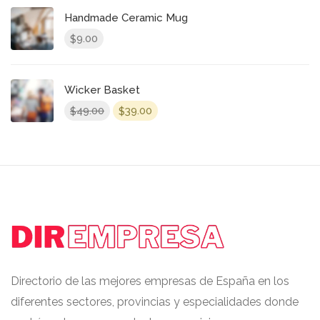
Handmade Ceramic Mug
9.00
$
Wicker Basket
El
El
49.00
39.00
$
$
precio
precio
original
actual
era:
es:
$49.00.
$39.00.
Directorio de las mejores empresas de España en los
diferentes sectores, provincias y especialidades donde