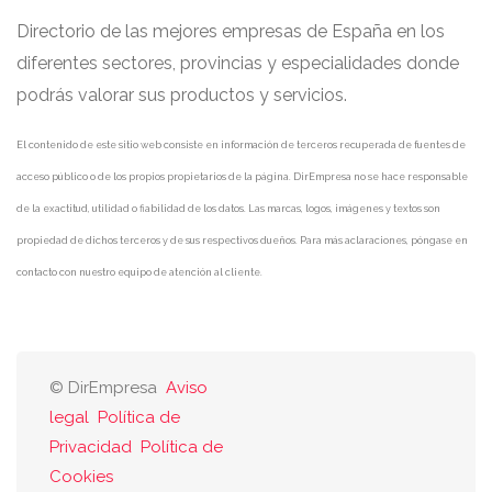
Directorio de las mejores empresas de España en los
diferentes sectores, provincias y especialidades donde
podrás valorar sus productos y servicios.
El contenido de este sitio web consiste en información de terceros recuperada de fuentes de
acceso público o de los propios propietarios de la página. DirEmpresa no se hace responsable
de la exactitud, utilidad o fiabilidad de los datos. Las marcas, logos, imágenes y textos son
propiedad de dichos terceros y de sus respectivos dueños. Para más aclaraciones, póngase en
contacto con nuestro equipo de atención al cliente.
© DirEmpresa
Aviso
legal
Política de
Privacidad
Política de
Cookies