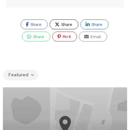
Share
Share
Share
Share
Pin It
Email
Featured