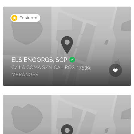
Featured
ELS ENGORGS, SCP
C/ LA COMA S/N, CAL ROS, 17539,
MERANGES