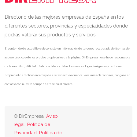
Directorio de las mejores empresas de España en los
diferentes sectores, provincias y especialidades donde
podrás valorar sus productos y servicios.
El contenido de este sitio web consiste en información de terceros recuperada de fuentes de
acceso público o de los propios propietarios de la página. DirEmpresa no se hace responsable
de la exactitud, utilidad o fiabilidad de los datos. Las marcas, logos, imágenes y textos son
propiedad de dichos terceros y de sus respectivos dueños. Para más aclaraciones, póngase en
contacto con nuestro equipo de atención al cliente.
© DirEmpresa
Aviso
legal
Política de
Privacidad
Política de