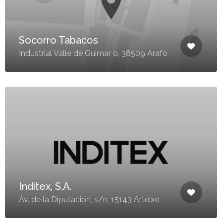
Socorro Tabacos
Industrial Valle de Guimar 0, 38509 Arafo
Inditex, S.A.
Av. de la Diputación, s/n, 15143 Arteixo