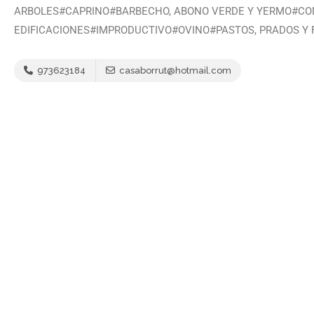
ARBOLES#CAPRINO#BARBECHO, ABONO VERDE Y YERMO#CO
EDIFICACIONES#IMPRODUCTIVO#OVINO#PASTOS, PRADOS Y
973623184
casaborrut@hotmail.com