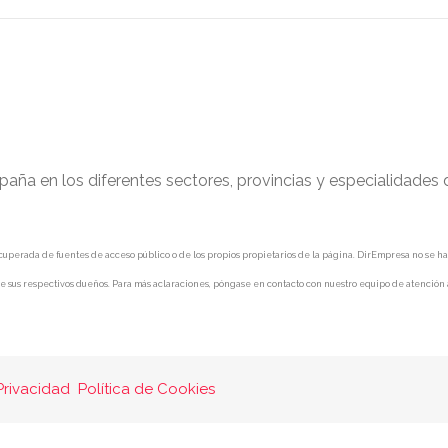
paña en los diferentes sectores, provincias y especialidades
uperada de fuentes de acceso público o de los propios propietarios de la página. DirEmpresa no se hace 
e sus respectivos dueños. Para más aclaraciones, póngase en contacto con nuestro equipo de atención a
Privacidad
Política de Cookies