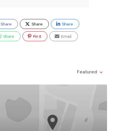
Share
Share
Share
Share
Pin It
Email
Featured