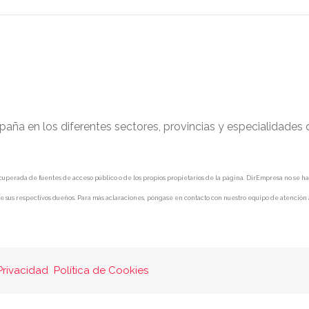
paña en los diferentes sectores, provincias y especialidades
uperada de fuentes de acceso público o de los propios propietarios de la página. DirEmpresa no se hace 
e sus respectivos dueños. Para más aclaraciones, póngase en contacto con nuestro equipo de atención a
Privacidad
Política de Cookies