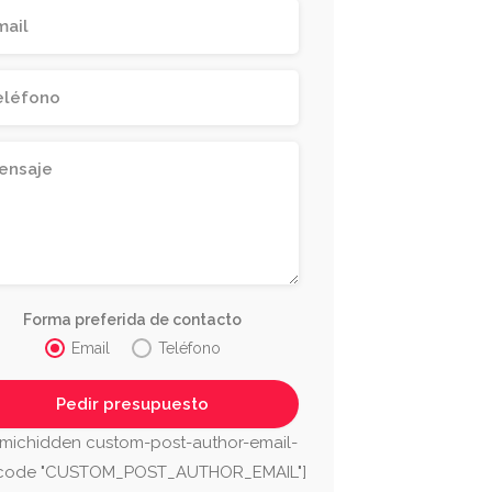
Forma preferida de contacto
Email
Teléfono
J. PERLE
TELSA
CONGEL
michidden custom-post-author-email-
ga
Málaga
tcode "CUSTOM_POST_AUTHOR_EMAIL"]