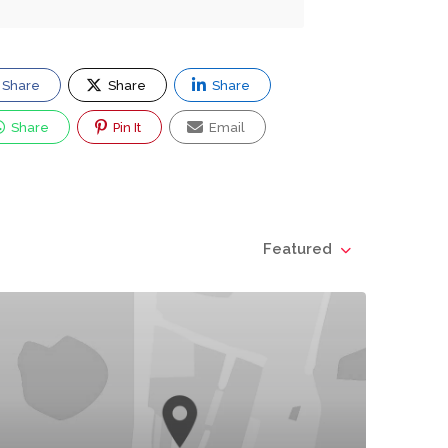
Share
Share
Share
Share
Pin It
Email
Featured