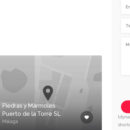
Piedras y Mármoles
Puerto de la Torre SL
HO
[dyna
Málaga
Mála
shor