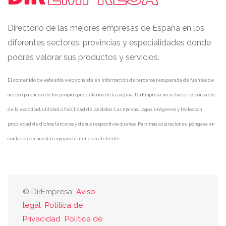
Directorio de las mejores empresas de España en los
diferentes sectores, provincias y especialidades donde
podrás valorar sus productos y servicios.
El contenido de este sitio web consiste en información de terceros recuperada de fuentes de
acceso público o de los propios propietarios de la página. DirEmpresa no se hace responsable
de la exactitud, utilidad o fiabilidad de los datos. Las marcas, logos, imágenes y textos son
propiedad de dichos terceros y de sus respectivos dueños. Para más aclaraciones, póngase en
contacto con nuestro equipo de atención al cliente.
© DirEmpresa
Aviso
legal
Política de
Privacidad
Política de