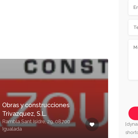
Obras y construcciones
Trivazquez, S.L.
MG
Rambla Sant Isidre, 29, 08700
[dyna
Igualada
Mála
shor