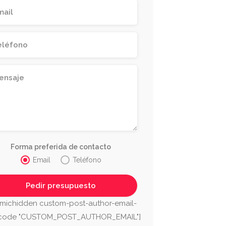
Forma preferida de contacto
Email
Teléfono
SM Sanch
y Matrice
michidden custom-post-author-email-
ga
Málaga
tcode "CUSTOM_POST_AUTHOR_EMAIL"]