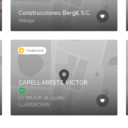
Construcciones Bergil, S.C.
Málaga
Featured
CAPELL ARESTE, VICTOR
C/ MAJOR, 16, 25186,
LLARDECANS