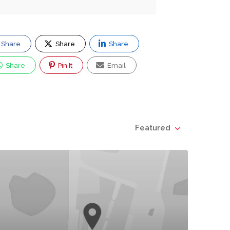
Share
Share
Share
Share
Pin It
Email
Featured