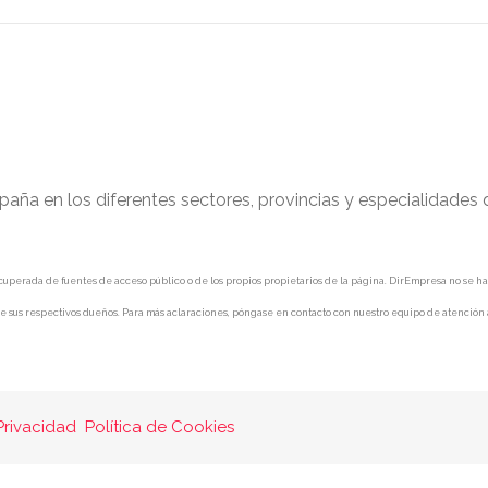
paña en los diferentes sectores, provincias y especialidades
uperada de fuentes de acceso público o de los propios propietarios de la página. DirEmpresa no se hace 
e sus respectivos dueños. Para más aclaraciones, póngase en contacto con nuestro equipo de atención a
Privacidad
Política de Cookies