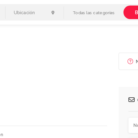
B
Todas las categorías
N
ón