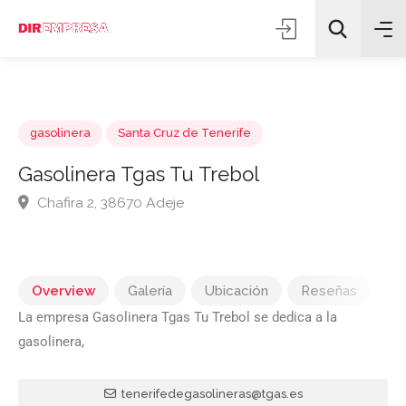
gasolinera
Santa Cruz de Tenerife
Gasolinera Tgas Tu Trebol
Chafira 2, 38670 Adeje
Todas las categorías
Buscar
Overview
Galería
Ubicación
Reseñas
La empresa Gasolinera Tgas Tu Trebol se dedica a la
gasolinera,
tenerifedegasolineras@tgas.es