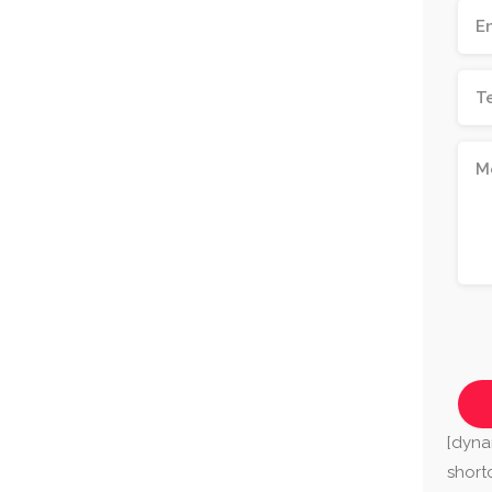
[dyna
shor