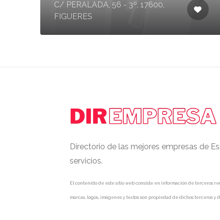
C/ PERALADA, 56 - 3º, 17600,
FIGUERES
Directorio de las mejores empresas de Es
servicios.
El contenido de este sitio web consiste en información de terceros rec
marcas, logos, imágenes y textos son propiedad de dichos terceros y d