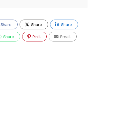
Share
Share
Share
Share
Pin It
Email