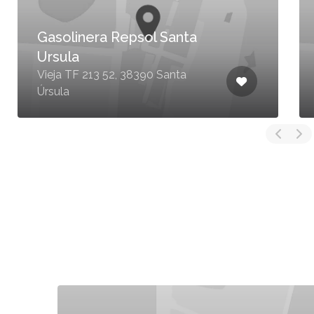
Gasolinera Repsol Santa
Ursula
Vieja TF 213 52, 38390 Santa
Úrsula