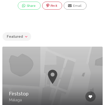
Share
Pin It
Email
Featured
Firststop
Málaga