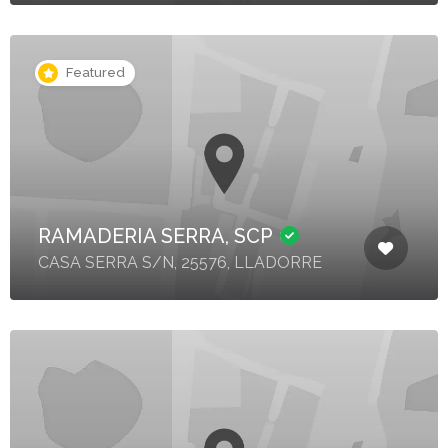
Featured
RAMADERIA SERRA, SCP
CASA SERRA S/N, 25576, LLADORRE