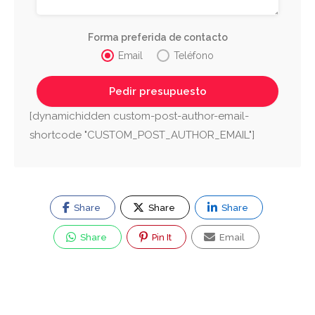
Forma preferida de contacto
Email
Teléfono
[dynamichidden custom-post-author-email-
shortcode "CUSTOM_POST_AUTHOR_EMAIL"]
Share
Share
Share
Share
Pin It
Email