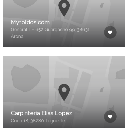
Mytoldos.com
General TF 652 Guargacho 99, 38631
Arona
Carpinteria Elias Lopez
Coco 18, 38280 Tegueste