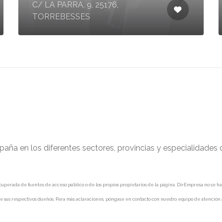
C/ LA PARRA, 9, 25176,
TORREBESSES
paña en los diferentes sectores, provincias y especialidades
uperada de fuentes de acceso público o de los propios propietarios de la página. DirEmpresa no se hace 
e sus respectivos dueños. Para más aclaraciones, póngase en contacto con nuestro equipo de atención a