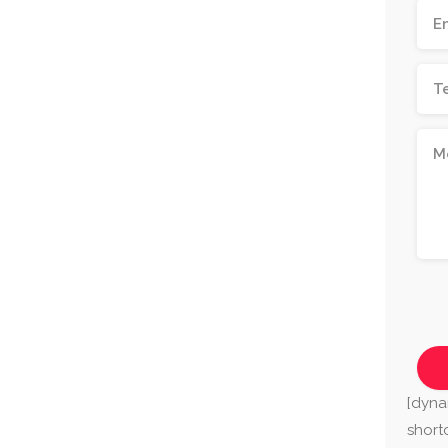
[dyna
shor