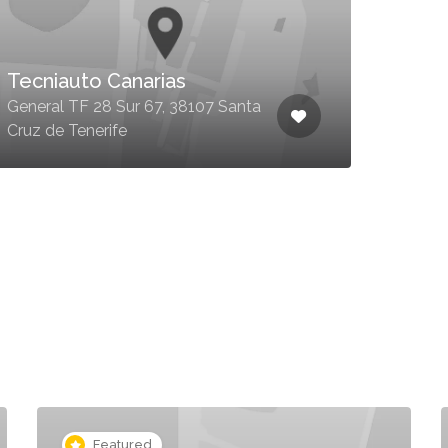
Tecniauto Canarias
Art
General TF 28 Sur 67, 38107 Santa
Ferna
Cruz de Tenerife
3800
Featured