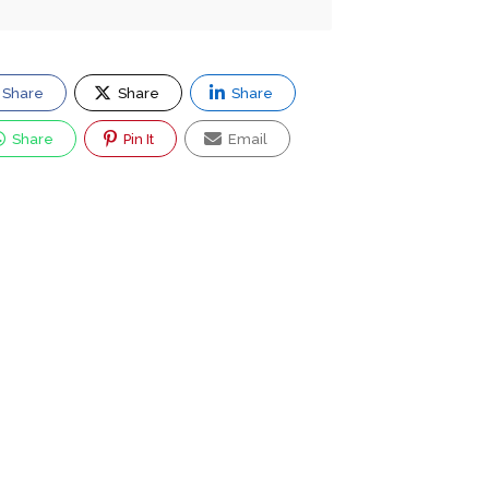
Share
Share
Share
Share
Pin It
Email