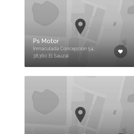
Ps Motor
Inmaculada Concepcion 54,
38360 El Sauzal