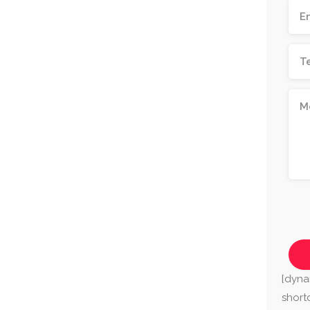
[dyna
shor