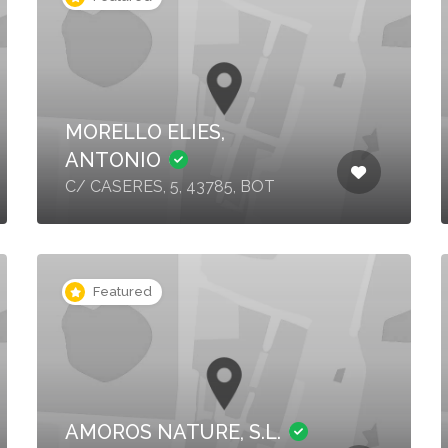
MORELLO ELIES,
ANTONIO
C/ CASERES, 5, 43785, BOT
Featured
AMOROS NATURE, S.L.