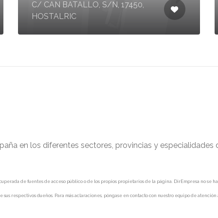
C/ CAN BATALLO, S/N, 17450,
HOSTALRIC
paña en los diferentes sectores, provincias y especialidades
uperada de fuentes de acceso público o de los propios propietarios de la página. DirEmpresa no se hace 
e sus respectivos dueños. Para más aclaraciones, póngase en contacto con nuestro equipo de atención a