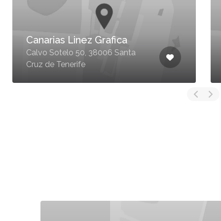
Canarias Linez Grafica
Calvo Sotelo 50, 38006 Santa
Cruz de Tenerife