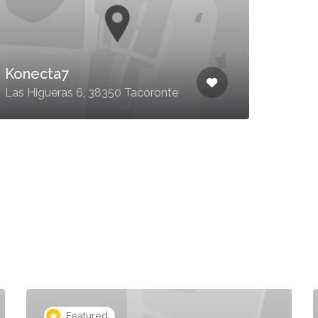
Konecta7
Fot
Las Higueras 6, 38350 Tacoronte
La H
Featured