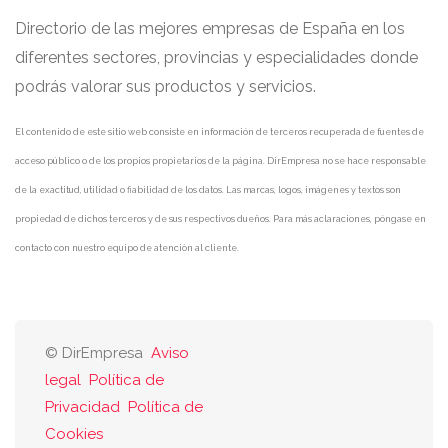
Directorio de las mejores empresas de España en los
diferentes sectores, provincias y especialidades donde
podrás valorar sus productos y servicios.
El contenido de este sitio web consiste en información de terceros recuperada de fuentes de
acceso público o de los propios propietarios de la página. DirEmpresa no se hace responsable
de la exactitud, utilidad o fiabilidad de los datos. Las marcas, logos, imágenes y textos son
propiedad de dichos terceros y de sus respectivos dueños. Para más aclaraciones, póngase en
contacto con nuestro equipo de atención al cliente.
© DirEmpresa
Aviso
legal
Política de
Privacidad
Política de
Cookies