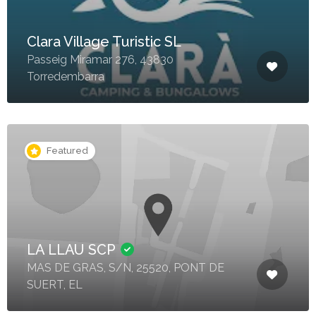
Clara Village Turistic SL
Passeig Miramar 276, 43830
Torredembarra
Featured
LA LLAU SCP
MAS DE GRAS, S/N, 25520, PONT DE
SUERT, EL