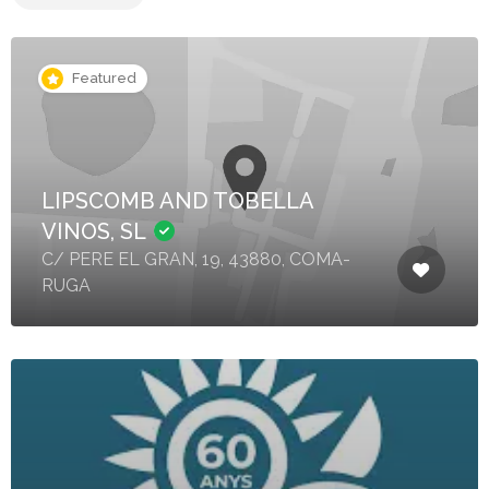
Featured
LIPSCOMB AND TOBELLA
VINOS, SL
C/ PERE EL GRAN, 19, 43880, COMA-
RUGA