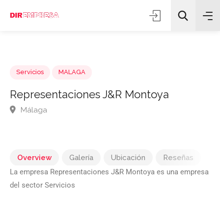
Servicios
MALAGA
Representaciones J&R Montoya
Málaga
Todas las categorías
Buscar
Overview
Galería
Ubicación
Reseñas
La empresa Representaciones J&R Montoya es una empresa
del sector Servicios