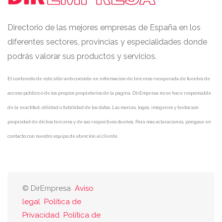
Directorio de las mejores empresas de España en los
diferentes sectores, provincias y especialidades donde
podrás valorar sus productos y servicios.
El contenido de este sitio web consiste en información de terceros recuperada de fuentes de
acceso público o de los propios propietarios de la página. DirEmpresa no se hace responsable
de la exactitud, utilidad o fiabilidad de los datos. Las marcas, logos, imágenes y textos son
propiedad de dichos terceros y de sus respectivos dueños. Para más aclaraciones, póngase en
contacto con nuestro equipo de atención al cliente.
© DirEmpresa
Aviso
legal
Política de
Privacidad
Política de