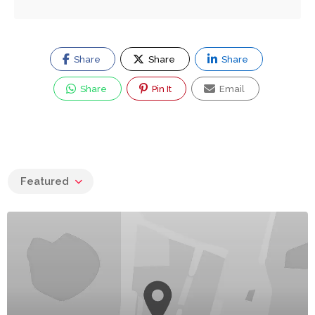
Share
Share
Share
Share
Pin It
Email
Featured