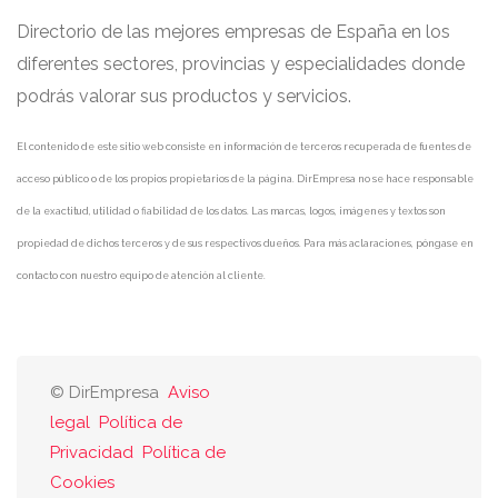
Directorio de las mejores empresas de España en los
diferentes sectores, provincias y especialidades donde
podrás valorar sus productos y servicios.
El contenido de este sitio web consiste en información de terceros recuperada de fuentes de
acceso público o de los propios propietarios de la página. DirEmpresa no se hace responsable
de la exactitud, utilidad o fiabilidad de los datos. Las marcas, logos, imágenes y textos son
propiedad de dichos terceros y de sus respectivos dueños. Para más aclaraciones, póngase en
contacto con nuestro equipo de atención al cliente.
© DirEmpresa
Aviso
legal
Política de
Privacidad
Política de
Cookies