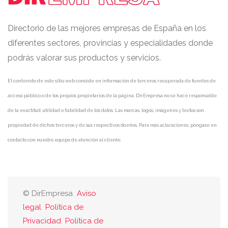
Directorio de las mejores empresas de España en los
diferentes sectores, provincias y especialidades donde
podrás valorar sus productos y servicios.
El contenido de este sitio web consiste en información de terceros recuperada de fuentes de
acceso público o de los propios propietarios de la página. DirEmpresa no se hace responsable
de la exactitud, utilidad o fiabilidad de los datos. Las marcas, logos, imágenes y textos son
propiedad de dichos terceros y de sus respectivos dueños. Para más aclaraciones, póngase en
contacto con nuestro equipo de atención al cliente.
© DirEmpresa
Aviso
legal
Política de
Privacidad
Política de