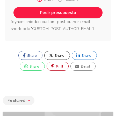
[dynamichidden custom-post-author-email-
shortcode "CUSTOM_POST_AUTHOR_EMAIL"]
Share
Share
Share
Share
Pin It
Email
Featured