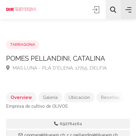
TARRAGONA
POMES PELLANDINI, CATALINA
MAS LUNA - PLA D'ELENA, 17755, DELFIA
Todas las categorías
Buscar
Overview
Galería
Ubicación
Reseñas
Empresa de cultivo de OLIVOS
692764164
cpomes@bluewin.ch; c.c.pellandini@bluewin.ch