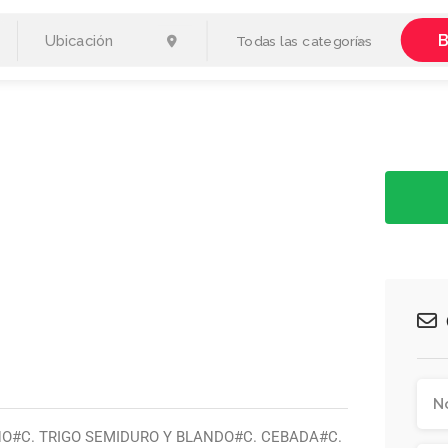
B
Todas las categorías
ANO#C. TRIGO SEMIDURO Y BLANDO#C. CEBADA#C.