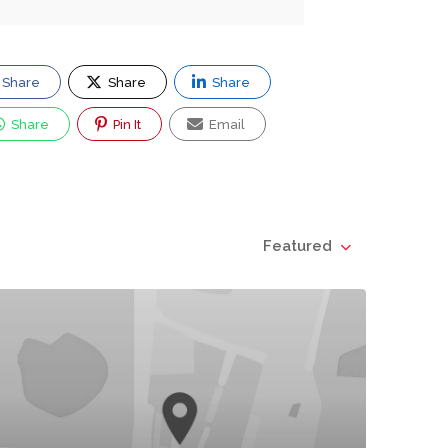
Share
Share
Share
Share
Pin It
Email
Featured