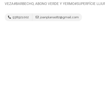
VEZA#BARBECHO, ABONO VERDE Y YERMO#SUPERFÍCIE LLIU
938921002
joanplanas82@gmail.com