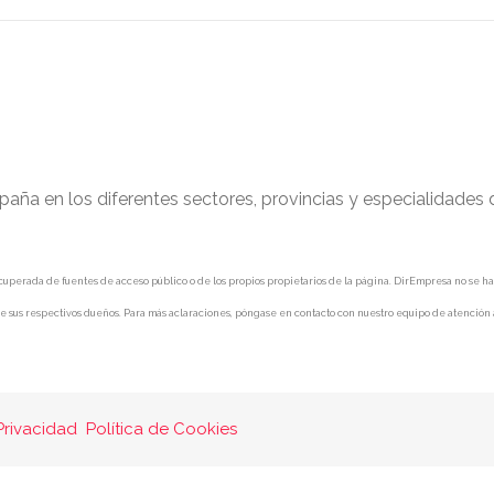
paña en los diferentes sectores, provincias y especialidades
uperada de fuentes de acceso público o de los propios propietarios de la página. DirEmpresa no se hace 
e sus respectivos dueños. Para más aclaraciones, póngase en contacto con nuestro equipo de atención a
Privacidad
Política de Cookies