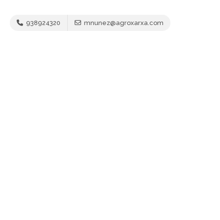
938924320
mnunez@agroxarxa.com