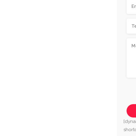
[dyna
shor