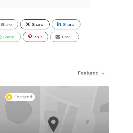
Share
Share
Share
Share
Pin It
Email
Featured
Featured