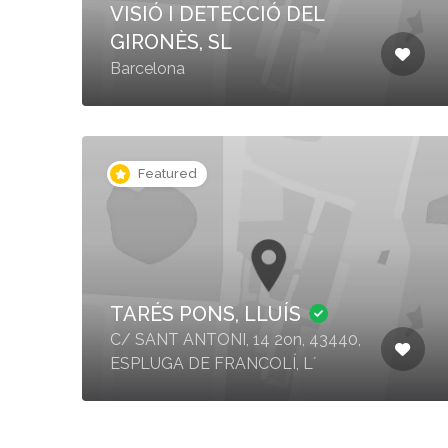
VISIÓ I DETECCIÓ DEL
GIRONÈS, SL
Barcelona
Featured
TARÉS PONS, LLUÍS
C/ SANT ANTONI, 14 2on, 43440,
ESPLUGA DE FRANCOLÍ, L´