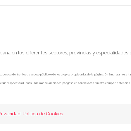
paña en los diferentes sectores, provincias y especialidades
uperada de fuentes de acceso público o de los propios propietarios de la página. DirEmpresa no se hace 
e sus respectivos dueños. Para más aclaraciones, póngase en contacto con nuestro equipo de atención a
Privacidad
Política de Cookies