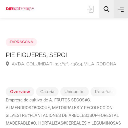
TARRAGONA
PIE FIGUERES, SERGI
AVDA. COLUMBARI, 11 1º2ª, 43814, VILA-RODONA
Todas las categorías
Buscar
Overview
Galería
Ubicación
Reseñas
Empresa de cultivo de A. FRUTOS SECOS#C.
ALMENDROS#BOSQUE, MATORRALES Y RECOLECCION
SILVESTRE#PLANTACIONES DE ARBOLES#SUP-FORESTAL
MADERABLE#C. HORTALIZAS#CEREALES Y LEGUMINOSAS