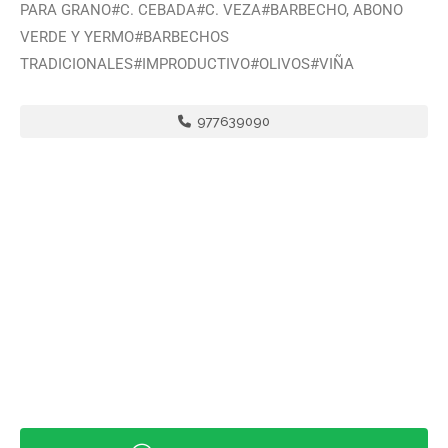
PARA GRANO#C. CEBADA#C. VEZA#BARBECHO, ABONO
VERDE Y YERMO#BARBECHOS
TRADICIONALES#IMPRODUCTIVO#OLIVOS#VIÑA
977639090