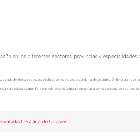
paña en los diferentes sectores, provincias y especialidades
uperada de fuentes de acceso público o de los propios propietarios de la página. DirEmpresa no se hace 
e sus respectivos dueños. Para más aclaraciones, póngase en contacto con nuestro equipo de atención a
Privacidad
Política de Cookies