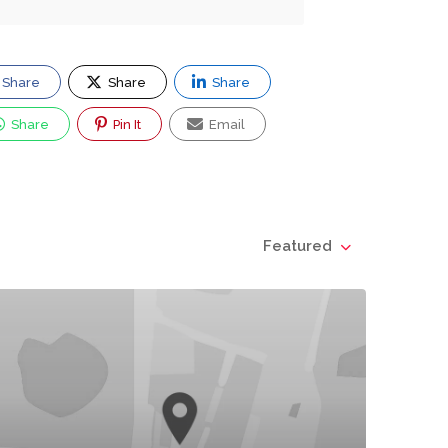
Share
Share
Share
Share
Pin It
Email
Featured