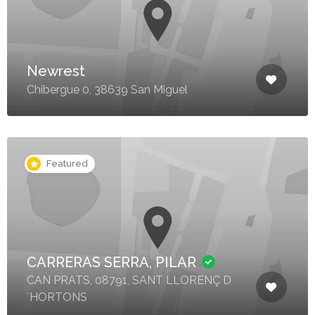
Newrest
Chibergue 0, 38639 San Miguel
Featured
CARRERAS SERRA, PILAR
CAN PRATS, 08791, SANT LLORENÇ D
´HORTONS