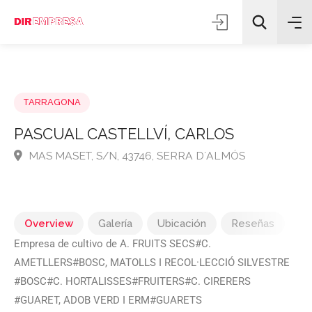
TARRAGONA
PASCUAL CASTELLVÍ, CARLOS
MAS MASET, S/N, 43746, SERRA D´ALMÓS
Todas las categorías
Buscar
Overview
Galería
Ubicación
Reseñas
Empresa de cultivo de A. FRUITS SECS#C.
AMETLLERS#BOSC, MATOLLS I RECOL·LECCIÓ SILVESTRE
#BOSC#C. HORTALISSES#FRUITERS#C. CIRERERS
#GUARET, ADOB VERD I ERM#GUARETS