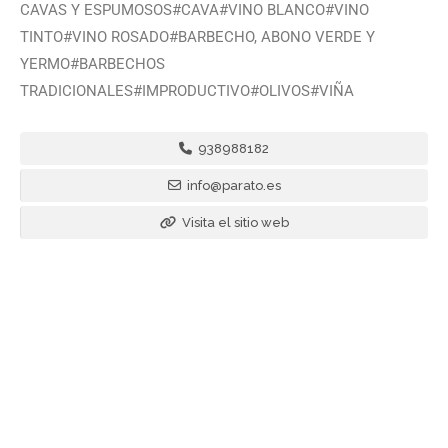
CAVAS Y ESPUMOSOS#CAVA#VINO BLANCO#VINO
TINTO#VINO ROSADO#BARBECHO, ABONO VERDE Y
YERMO#BARBECHOS
TRADICIONALES#IMPRODUCTIVO#OLIVOS#VIÑA
938988182
info@parato.es
Visita el sitio web