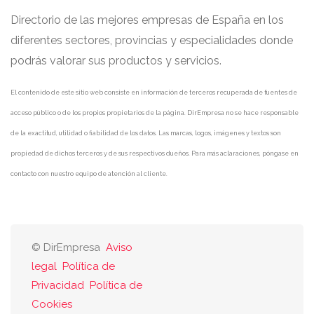
Directorio de las mejores empresas de España en los
diferentes sectores, provincias y especialidades donde
podrás valorar sus productos y servicios.
El contenido de este sitio web consiste en información de terceros recuperada de fuentes de
acceso público o de los propios propietarios de la página. DirEmpresa no se hace responsable
de la exactitud, utilidad o fiabilidad de los datos. Las marcas, logos, imágenes y textos son
propiedad de dichos terceros y de sus respectivos dueños. Para más aclaraciones, póngase en
contacto con nuestro equipo de atención al cliente.
© DirEmpresa
Aviso
legal
Política de
Privacidad
Política de
Cookies