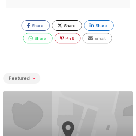
Share
Share
Share
Share
Pin It
Email
Featured