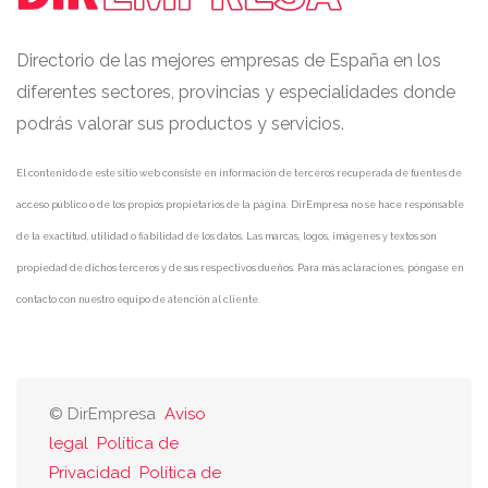
Directorio de las mejores empresas de España en los
diferentes sectores, provincias y especialidades donde
podrás valorar sus productos y servicios.
El contenido de este sitio web consiste en información de terceros recuperada de fuentes de
acceso público o de los propios propietarios de la página. DirEmpresa no se hace responsable
de la exactitud, utilidad o fiabilidad de los datos. Las marcas, logos, imágenes y textos son
propiedad de dichos terceros y de sus respectivos dueños. Para más aclaraciones, póngase en
contacto con nuestro equipo de atención al cliente.
© DirEmpresa
Aviso
legal
Política de
Privacidad
Política de