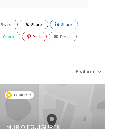
Share
Share
Share
Share
Pin It
Email
Featured
Featured
MURIO EGUIGUREN,