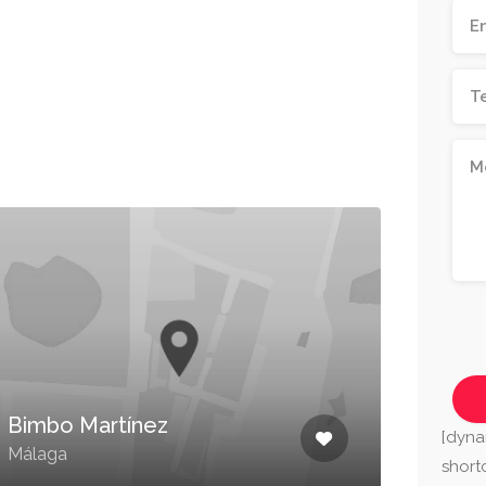
Bimbo Martínez
Pan
[dyna
Málaga
Mála
shor