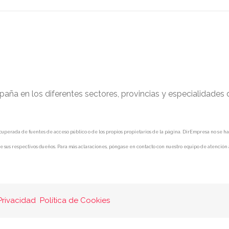
paña en los diferentes sectores, provincias y especialidades
uperada de fuentes de acceso público o de los propios propietarios de la página. DirEmpresa no se hace 
e sus respectivos dueños. Para más aclaraciones, póngase en contacto con nuestro equipo de atención a
Privacidad
Política de Cookies