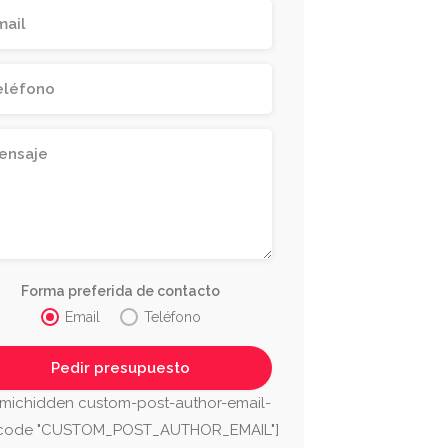
Forma preferida de contacto
Email
Teléfono
adería Paleña
Oteros S
michidden custom-post-author-email-
ga
Málaga
tcode "CUSTOM_POST_AUTHOR_EMAIL"]