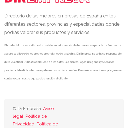
Directorio de las mejores empresas de España en los
diferentes sectores, provincias y especialidades donde
podrás valorar sus productos y servicios.
El contenido de este sitio web consiste en información de terceros recuperada de fuentes de
acceso público o de los propios propietarios de la página. DirEmpresa no se hace responsable
de la exactitud, utilidad o fiabilidad de los datos. Las marcas, logos, imágenes y textos son
propiedad de dichos terceros y de sus respectivos dueños. Para más aclaraciones, póngase en
contacto con nuestro equipo de atención al cliente.
© DirEmpresa
Aviso
legal
Política de
Privacidad
Política de