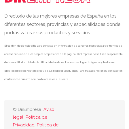
Directorio de las mejores empresas de España en los
diferentes sectores, provincias y especialidades donde
podrás valorar sus productos y servicios.
El contenido de este sitio web consiste en información de terceros recuperada de fuentes de
acceso público o de los propios propietarios de la página. DirEmpresa no se hace responsable
de la exactitud, utilidad o fiabilidad de los datos. Las marcas, logos, imágenes y textos son
propiedad de dichos terceros y de sus respectivos dueños. Para más aclaraciones, póngase en
contacto con nuestro equipo de atención al cliente.
© DirEmpresa
Aviso
legal
Política de
Privacidad
Política de