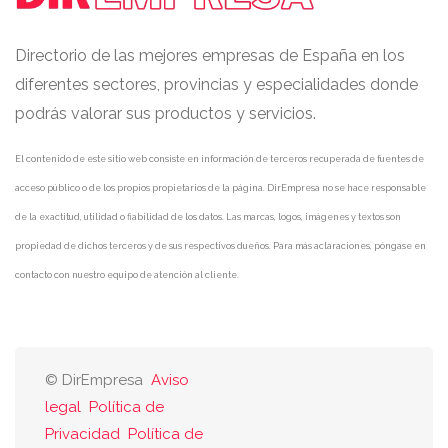
Directorio de las mejores empresas de España en los
diferentes sectores, provincias y especialidades donde
podrás valorar sus productos y servicios.
El contenido de este sitio web consiste en información de terceros recuperada de fuentes de
acceso público o de los propios propietarios de la página. DirEmpresa no se hace responsable
de la exactitud, utilidad o fiabilidad de los datos. Las marcas, logos, imágenes y textos son
propiedad de dichos terceros y de sus respectivos dueños. Para más aclaraciones, póngase en
contacto con nuestro equipo de atención al cliente.
© DirEmpresa
Aviso
legal
Política de
Privacidad
Política de