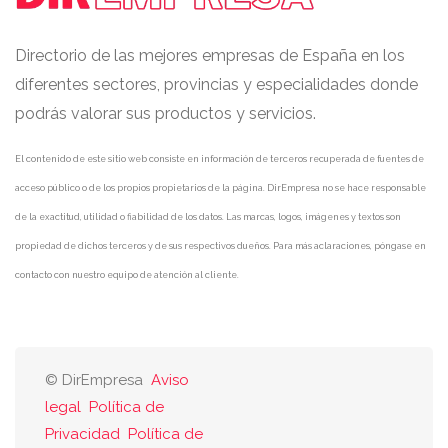
Directorio de las mejores empresas de España en los
diferentes sectores, provincias y especialidades donde
podrás valorar sus productos y servicios.
El contenido de este sitio web consiste en información de terceros recuperada de fuentes de
acceso público o de los propios propietarios de la página. DirEmpresa no se hace responsable
de la exactitud, utilidad o fiabilidad de los datos. Las marcas, logos, imágenes y textos son
propiedad de dichos terceros y de sus respectivos dueños. Para más aclaraciones, póngase en
contacto con nuestro equipo de atención al cliente.
© DirEmpresa
Aviso
legal
Política de
Privacidad
Política de