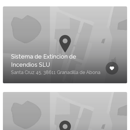
Sistema de Extincion de
Incendios SLU
Santa Cruz 45, 38611 Granadilla de Abona