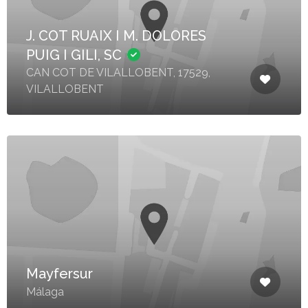
J. COT RUAIX I M. DOLORES
PUIG I GILI, SC
CAN COT DE VILALLOBENT, 17529,
VILALLOBENT
Mayfersur
Málaga