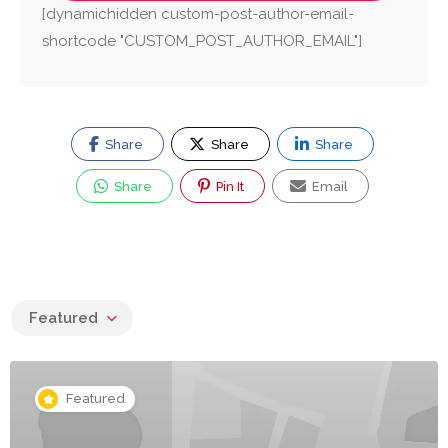
[dynamichidden custom-post-author-email-
shortcode "CUSTOM_POST_AUTHOR_EMAIL"]
Share
Share
Share
Share
Pin It
Email
Featured
Featured