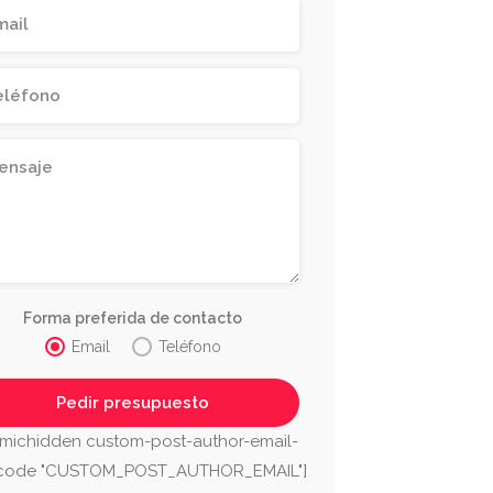
Forma preferida de contacto
Email
Teléfono
ica Antonio de la
a
Autos Agu
michidden custom-post-author-email-
ga
Málaga
tcode "CUSTOM_POST_AUTHOR_EMAIL"]