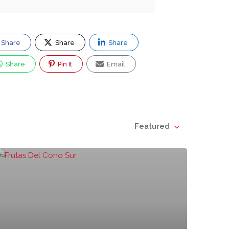
Share
Share
Share
Share
Pin It
Email
Featured