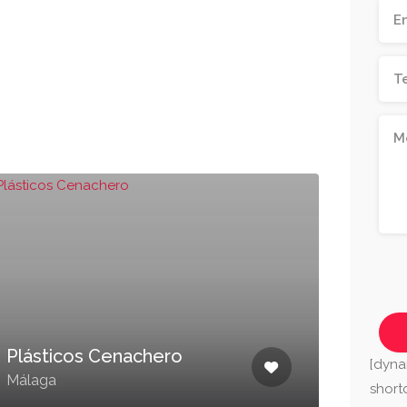
Náut
Plásticos Cenachero
Peñ
[dyna
Málaga
Mála
shor