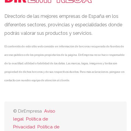
Directorio de las mejores empresas de España en los
diferentes sectores, provincias y especialidades donde
podrás valorar sus productos y servicios.
El contenido de este sitio web consiste en información de terceros recuperada de fuentes de
acceso público o de los propios propietarios de la página. DirEmpresa no se hace responsable
de la exactitud, utilidad o fiabilidad de los datos. Las marcas, logos, imágenes y textos son
propiedad de dichos terceros y de sus respectivos dueños. Para más aclaraciones, póngase en
contacto con nuestro equipo de atención al cliente.
© DirEmpresa
Aviso
legal
Política de
Privacidad
Política de