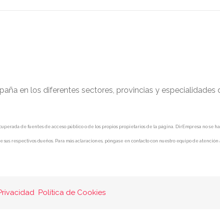
paña en los diferentes sectores, provincias y especialidades
uperada de fuentes de acceso público o de los propios propietarios de la página. DirEmpresa no se hace 
e sus respectivos dueños. Para más aclaraciones, póngase en contacto con nuestro equipo de atención a
Privacidad
Política de Cookies