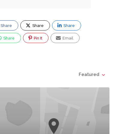
Share
Share
Share
Share
Pin It
Email
Featured