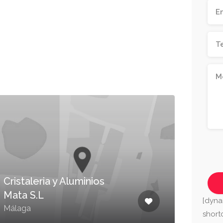
Cristaleria y Aluminios
Mata S.L
Cri
[dyna
Málaga
Mála
shor