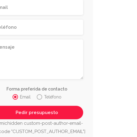
Forma preferida de contacto
Email
Teléfono
vimasur
CAFÉS 
michidden custom-post-author-email-
ga
Málaga
tcode "CUSTOM_POST_AUTHOR_EMAIL"]