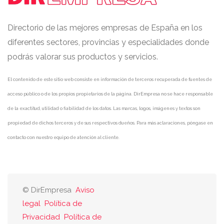
Directorio de las mejores empresas de España en los
diferentes sectores, provincias y especialidades donde
podrás valorar sus productos y servicios.
El contenido de este sitio web consiste en información de terceros recuperada de fuentes de
acceso público o de los propios propietarios de la página. DirEmpresa no se hace responsable
de la exactitud, utilidad o fiabilidad de los datos. Las marcas, logos, imágenes y textos son
propiedad de dichos terceros y de sus respectivos dueños. Para más aclaraciones, póngase en
contacto con nuestro equipo de atención al cliente.
© DirEmpresa
Aviso
legal
Política de
Privacidad
Política de