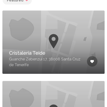
Featured
Cristaleria Teide
Guanche Zebenzui 17, 38008 Santa Cruz
de Tenerife