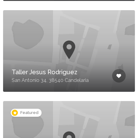
Taller Jesus Rodriguez
San Antonio 34, 38540 Candelaria
Featured