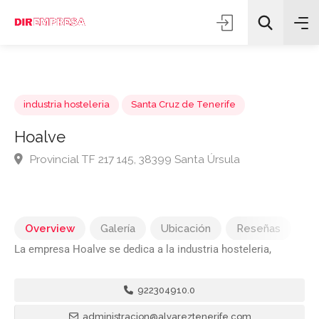
industria hosteleria
Santa Cruz de Tenerife
Hoalve
Provincial TF 217 145, 38399 Santa Úrsula
Todas las categorías
Buscar
Overview
Galería
Ubicación
Reseñas
La empresa Hoalve se dedica a la industria hosteleria,
922304910.0
administracion@alvareztenerife.com