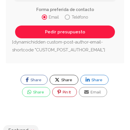
Forma preferida de contacto
Email
Teléfono
[dynamichidden custom-post-author-email-
shortcode "CUSTOM_POST_AUTHOR_EMAIL"]
Share
Share
Share
Share
Pin It
Email