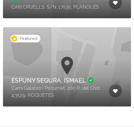
CAN CRUELLS, S/N, 17535, PLANOLES
Featured
ESPUNY SEGURA, ISMAEL
Camí Galatxo i Pocumet, 200,R. del Crist,
43529, ROQUETES