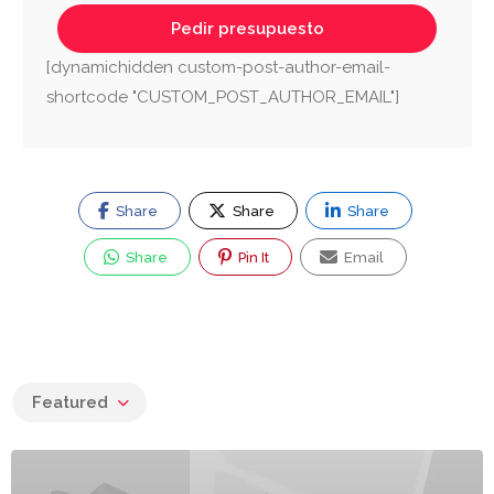
[dynamichidden custom-post-author-email-
shortcode "CUSTOM_POST_AUTHOR_EMAIL"]
Share
Share
Share
Share
Pin It
Email
Featured