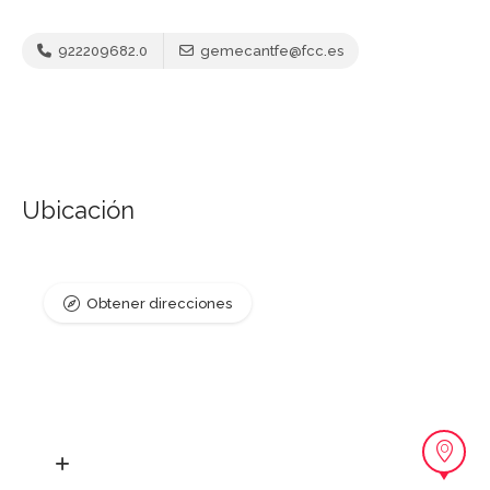
922209682.0
gemecantfe@fcc.es
Ubicación
Obtener direcciones