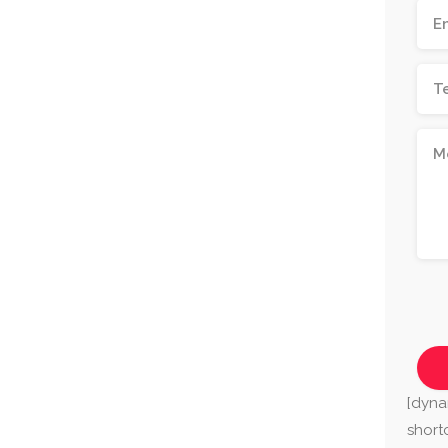
[dyna
shor