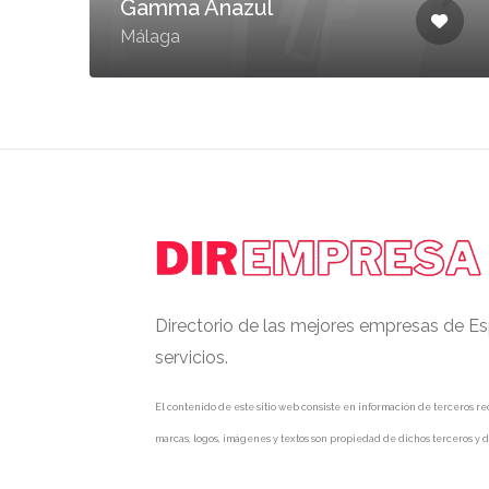
Gamma Anazul
Málaga
Directorio de las mejores empresas de Es
servicios.
El contenido de este sitio web consiste en información de terceros rec
marcas, logos, imágenes y textos son propiedad de dichos terceros y d