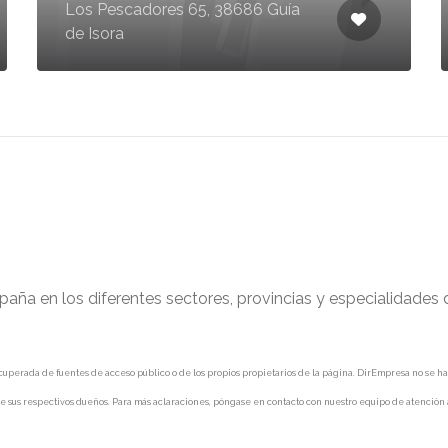
Los Pescadores 65, 38686 Guía
de Isora
paña en los diferentes sectores, provincias y especialidades
uperada de fuentes de acceso público o de los propios propietarios de la página. DirEmpresa no se hace 
e sus respectivos dueños. Para más aclaraciones, póngase en contacto con nuestro equipo de atención a