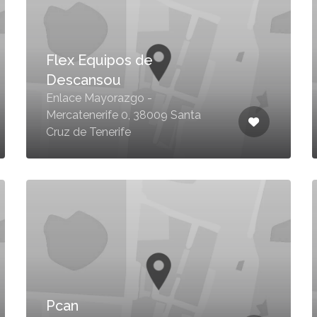
Flex Equipos de
Descansou
Enlace Mayorazgo -
Mercatenerife 0, 38009 Santa
Cruz de Tenerife
Pcan