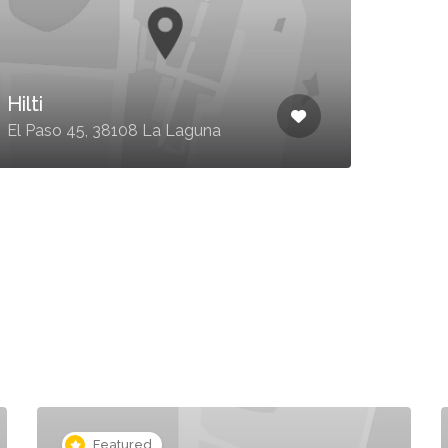
UTE
Hilti
Obr
El Paso 45, 38108 La Laguna
Infan
Featured