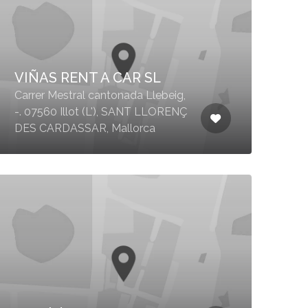
VIÑAS RENT A CAR SL
Carrer Mestral cantonada Llebeig,
-. 07560 Illot (L'), SANT LLORENÇ
DES CARDASSAR, Mallorca