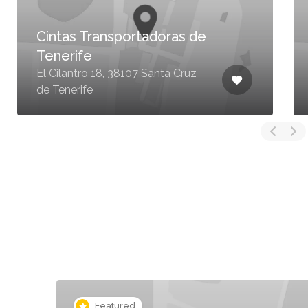
Cintas Transportadoras de
Tenerife
El Cilantro 18, 38107 Santa Cruz
de Tenerife
Featured