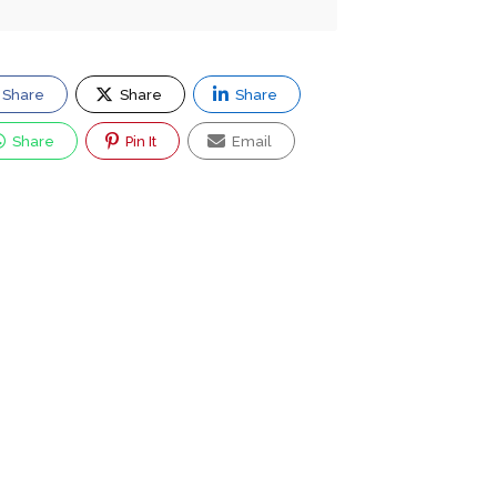
Share
Share
Share
Share
Pin It
Email