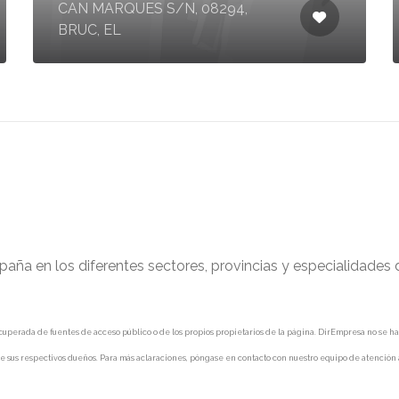
CAN MARQUES S/N, 08294,
BRUC, EL
paña en los diferentes sectores, provincias y especialidades
uperada de fuentes de acceso público o de los propios propietarios de la página. DirEmpresa no se hace 
e sus respectivos dueños. Para más aclaraciones, póngase en contacto con nuestro equipo de atención a