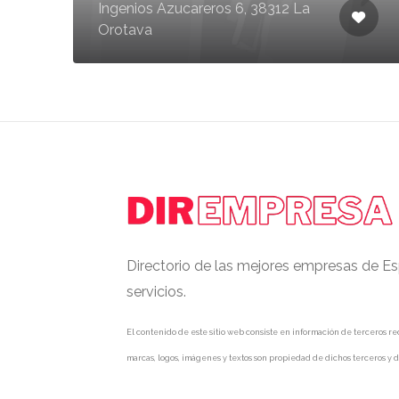
Ingenios Azucareros 6, 38312 La
Orotava
Directorio de las mejores empresas de Es
servicios.
El contenido de este sitio web consiste en información de terceros rec
marcas, logos, imágenes y textos son propiedad de dichos terceros y d