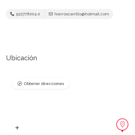
922778004.0
hierroscarrillo@hotmail.com
Ubicación
Obtener direcciones