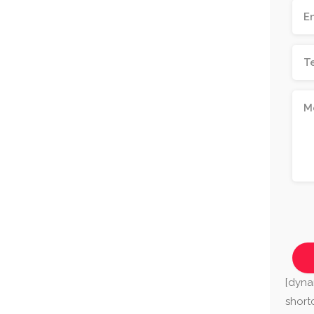
[dyna
shor