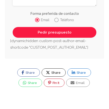
Forma preferida de contacto
Email
Teléfono
[dynamichidden custom-post-author-email-
shortcode "CUSTOM_POST_AUTHOR_EMAIL"]
Share
Share
Share
Share
Pin It
Email