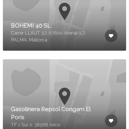
BOHEMI 40 SL
Carrer LLAUT, 57. 07600 Arenal (L'),
PALMA, Mallorca
Gasolinera Repsol Congam El
Poris
TF 1 Sur 0, 38588 Arico