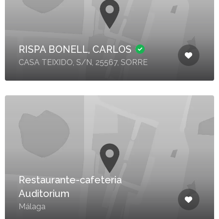
RISPA BONELL, CARLOS
CASA TEIXIDO, S/N, 25567, SORRE
Restaurante-cafeteria
Auditorium
Málaga