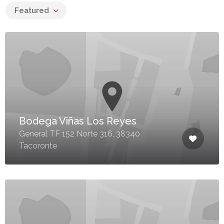
Featured
Bodega Viñas Los Reyes
General TF 152 Norte 316, 38340
Tacoronte