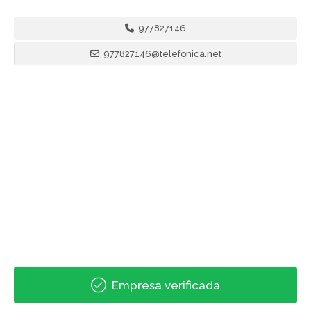
977827146
977827146@telefonica.net
Empresa verificada