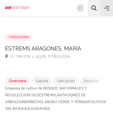
TARRAGONA
ESTREMS ARAGONES, MARIA
C/ MAJOR, 1, 43376, POBOLEDA
Todas las categorías
Buscar
Overview
Galería
Ubicación
Reseñas
Empresa de cultivo de BOSQUE, MATORRALES Y
RECOLECCION SILVESTRE#PLANTACIONES DE
ARBOLES#BARBECHO, ABONO VERDE Y YERMO#CULTIVOS
SIN AYUDA#OLIVOS#VIÑA