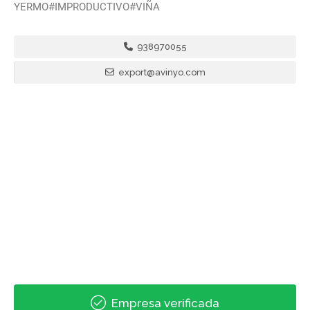
YERMO#IMPRODUCTIVO#VIÑA
938970055
export@avinyo.com
Empresa verificada