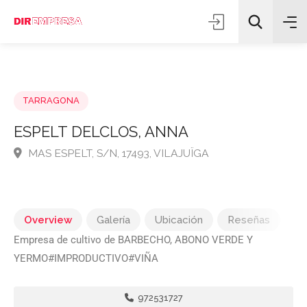
TARRAGONA
ESPELT DELCLOS, ANNA
MAS ESPELT, S/N, 17493, VILAJUÏGA
Todas las categorías
Buscar
Overview
Galería
Ubicación
Reseñas
Empresa de cultivo de BARBECHO, ABONO VERDE Y
YERMO#IMPRODUCTIVO#VIÑA
972531727