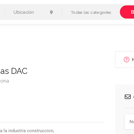
B
Todas las categorías
N
uas DAC
rona
 la industria construccion,