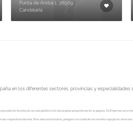
Punta de Aroba 1, 38509
Candelaria
paña en los diferentes sectores, provincias y especialidades
uperada de fuentes de acceso público o de los propios propietarios de la página. DirEmpresa no se hace 
e sus respectivos dueños. Para más aclaraciones, póngase en contacto con nuestro equipo de atención a