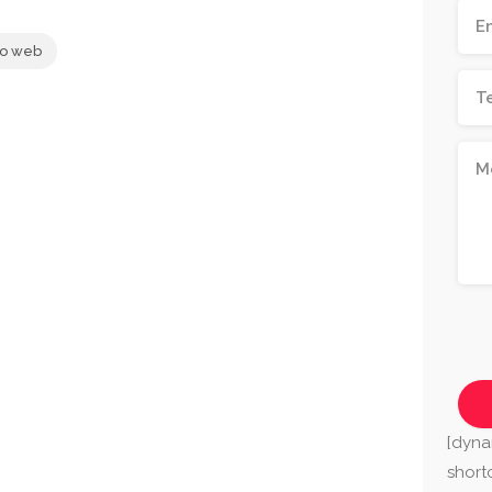
tio web
[dyna
shor