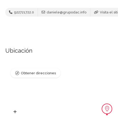
922721722.0
daniele@grupodac.info
Visita el si
Ubicación
Obtener direcciones