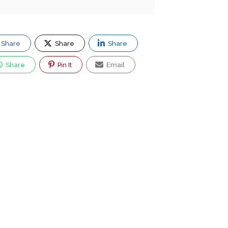
Share
Share
Share
Share
Pin It
Email