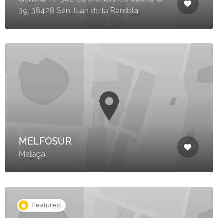
39, 38428 San Juan de la Rambla
MELFOSUR
Málaga
Featured