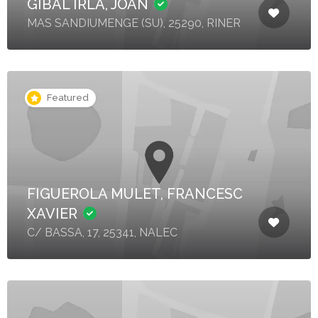
GIBAL IRLA, JOAN
MAS SANDIUMENGE (SU), 25290, RINER
Featured
FIGUEROLA MULET, FRANCESC
XAVIER
C/ BASSA, 17, 25341, NALEC