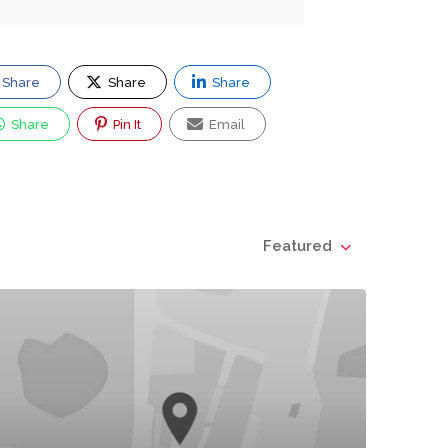
Share
Share
Share
Share
Pin It
Email
Featured