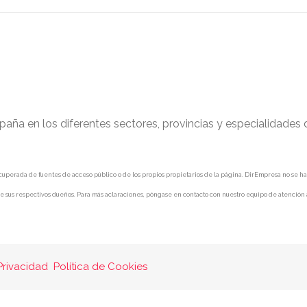
paña en los diferentes sectores, provincias y especialidades
uperada de fuentes de acceso público o de los propios propietarios de la página. DirEmpresa no se hace 
e sus respectivos dueños. Para más aclaraciones, póngase en contacto con nuestro equipo de atención a
Privacidad
Política de Cookies